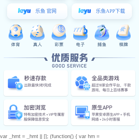
关于杰森
产品中心
门窗配件
产品图册
耀世娱乐 动态
联系耀世娱乐
备案号：
var _hmt = _hmt || []; (function() { var hm =