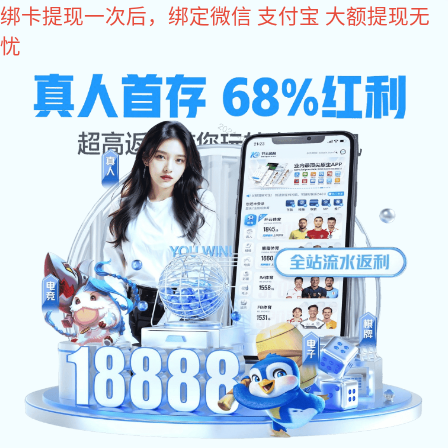
耀世娱乐
传动盒
新款防拉歪平开窗方轴传动锁盒
双向锌合金传动盒CDH-B04-35