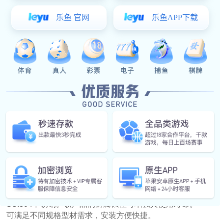
产品适用于下悬窗。
其创新的结构与考究的造型，加上休闲的开窗方式尽显现代
的舒适生活。
开窗器有D524-1500与7529系列两款可选，其中7529系列
有多种臂长与配置可选。
产品主材料为锌合金，表面处理为多种颜色可选的聚酯粉末
喷涂。产品的防腐蚀性能可延长其使用寿命。
产品适用的窗扇尺寸范围（型号D524-1500）：
扇宽：450-800m
扇高：1200 mm以下
较大的扇宽可选配7529系列（适合扇宽500mm-1600mm）
注：开窗器对窗扇没有承载作用，请根据窗扇重选择正确的
铰链。
2、边锁开关
概述：
边锁开关的部件均采用防腐蚀材料制成，主体材料为锌合
金，表面处理为多种颜色可选的聚酯粉末喷涂。配件为
SS.304不锈钢。该产品的防腐蚀性可增强其使用寿命。
可满足不同规格型材需求，安装方便快捷。