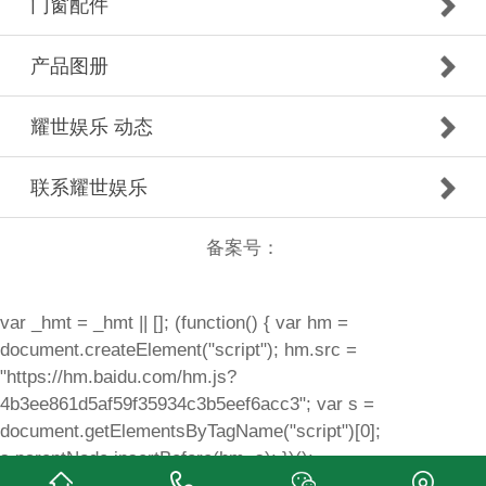
门窗配件
产品图册
耀世娱乐 动态
联系耀世娱乐
备案号：
var _hmt = _hmt || []; (function() { var hm =
document.createElement("script"); hm.src =
"https://hm.baidu.com/hm.js?
4b3ee861d5af59f35934c3b5eef6acc3"; var s =
document.getElementsByTagName("script")[0];
s.parentNode.insertBefore(hm, s); })();