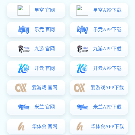
名称：纱窗锌合金电泳歪把手
型号：BS-E18
适用范围：纱窗/平开窗
材质：锌合金
表面处理：电泳
手把颜色：支持定制
方轴：长度可根据需求配置
盐雾测试：500小时
使用寿命：5万次以上
上一篇：
高端锌合金电镀把手
下一篇：
耀世娱乐:内开内倒平开窗无底座执手E25
上一篇：
耀世娱乐:高端锌合金电镀把手
下一篇：
内开内倒平开窗无底座执手E25