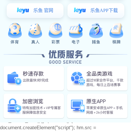
关于杰森
产品中心
门窗配件
产品图册
耀世娱乐 动态
联系耀世娱乐
备案号：
var _hmt = _hmt || []; (function() { var hm =
document.createElement("script"); hm.src =