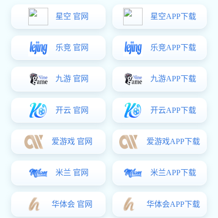
备注：
型号为CDH-B04-35
适用于平开窗或平开门
表面处理为喷漆
主要材料为锌合金
该款传动盒为双向传动，中心距为35
上一篇：
双向传动盒CDH-B04-30
下一篇：
新款防拉歪平开窗方轴传动锁盒
上一篇：
双向传动盒CDH-B04-30
下一篇：
新款防拉歪平开窗方轴传动锁盒