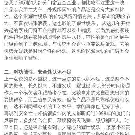
据我了解到的大部分门窗五金企业，都比较不注重这一块，
产品以实用性为主，外观跟国外的产品还是没有太多可比
性。这个跟耀世娱乐 的传统风俗习惯有关，凡事讲究勤俭节
约，不喜欢铺张浪费，这也影响了耀世娱乐 。从这几年开始
兴起的家装门窗五金品牌就可以看出端倪，崇尚美感的家装
配件很快就在家装领域混的风生水起，可怕的是他们的触手
已经伸到了工装领域，与传统五金企业争夺这块蛋糕。它的
优势无疑就是时尚个性的外观。这也给恍然大悟的门窗五金
企业敲响了警钟。
二、对功能性、安全性认识不足
上一点说的是不重视，这一点讲的是认识不足，这是两个不
同的概念。长久以来，不难发现，耀世娱乐 大部分时间都是
作为一个模仿者和跟随者存在。比较拿来的比自己想出来的
要快得多，而且省事又有效。但做产品不是只靠模仿就可以
的，达不到同样标准的工艺水平，学的再像也无济于事。
再说到安全性，相信很多业内的人都听闻过1999年的厦门台
风事件，多少铝合金窗、幕墙窗漫天飞舞，想想都吓人。时
至今日，还是经常能看到让人痛心的耀世娱乐 ，某某小区高
楼坠窗，造成意外事故。原因就是门窗五金系统的安全性能