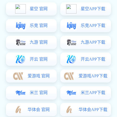
新款重型提升推拉门把手BS-T07
西班牙多点锁平开执手D25
百叶窗五金件JHL-WO-2000
百叶窗五金件JHL-WO-12
1
2
3
4
5
下一页