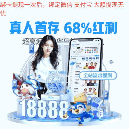
耀世娱乐
门窗配件
平开门双向天地插销
推拉门窗D型锁拉手