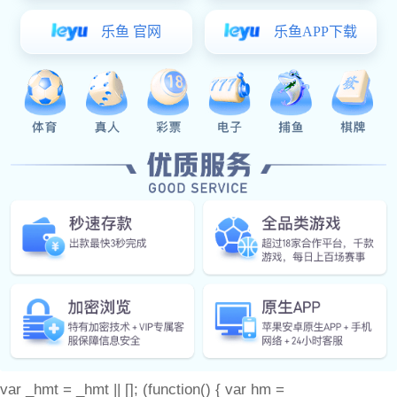
关于杰森
产品中心
门窗配件
产品图册
耀世娱乐 动态
联系耀世娱乐
备案号：
var _hmt = _hmt || []; (function() { var hm =