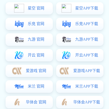
新款重型提升推拉门把手BS-T07
西班牙多点锁平开执手D25
百叶窗五金件JHL-WO-2000
百叶窗五金件JHL-WO-12
1
2
3
4
5
下一页