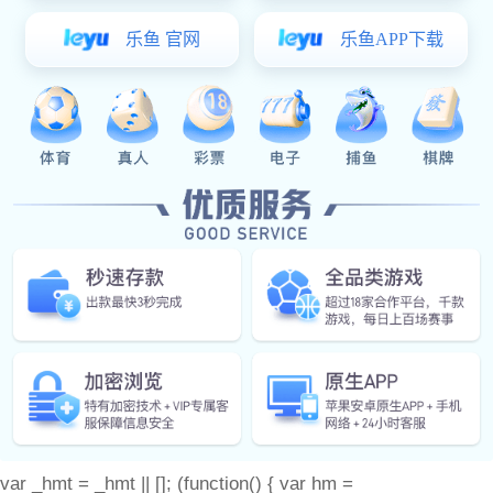
关于杰森
产品中心
门窗配件
产品图册
耀世娱乐 动态
联系耀世娱乐
备案号：
var _hmt = _hmt || []; (function() { var hm =