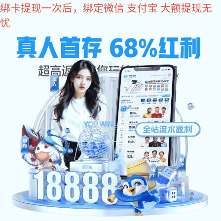
耀世娱乐
门窗配件
平开门双向天地插销
推拉门窗D型锁拉手