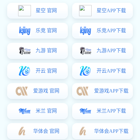
新款重型提升推拉门把手BS-T07
西班牙多点锁平开执手D25
百叶窗五金件JHL-WO-2000
百叶窗五金件JHL-WO-12
1
2
3
4
5
下一页