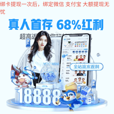
耀世娱乐
门窗配件
平开门双向天地插销
推拉门窗D型锁拉手