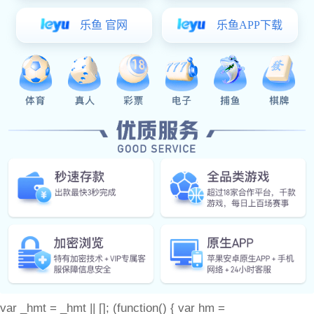
关于杰森
产品中心
门窗配件
产品图册
耀世娱乐 动态
联系耀世娱乐
备案号：
var _hmt = _hmt || []; (function() { var hm =